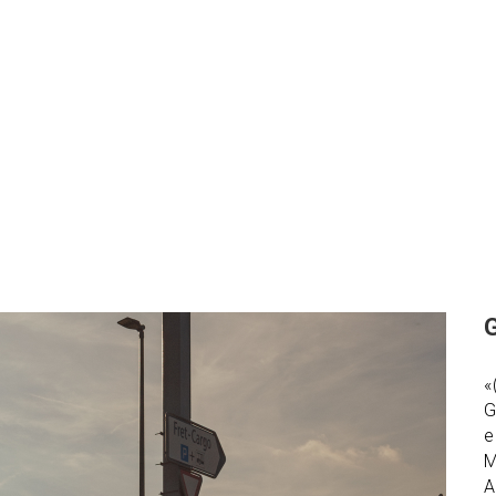
«
G
e
M
A