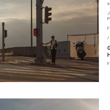
s
J
P
F
/
F